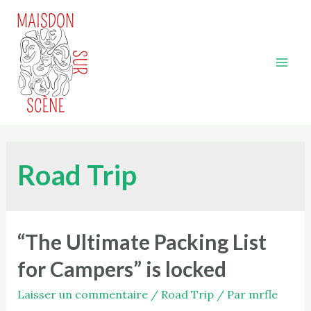
Aller
au
contenu
Mai
Men
Road Trip
“The Ultimate Packing List
for Campers” is locked
Laisser un commentaire
/
Road Trip
/ Par
mrfle